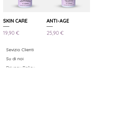
SKIN CARE
ANTI-AGE
Prezzo
Prezzo
19,90 €
25,90 €
Sevizio Clienti
Su di noi
Privacy Policy
Iscriviti alla newsletter
Iscriviti ora!
051 83 13 40
|
info@govitamins.it