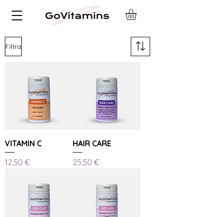
Filtra
VITAMIN C
HAIR CARE
Prezzo
Prezzo
12,50 €
25,50 €