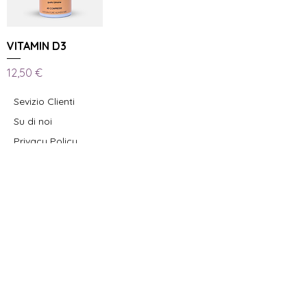
VITAMIN D3
Prezzo
12,50 €
Sevizio Clienti
Su di noi
Privacy Policy
Iscriviti alla newsletter
Iscriviti ora!
051 83 13 40
|
info@govitamins.it